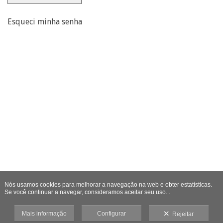
Esqueci minha senha
Nós usamos cookies para melhorar a navegação na web e obter estatísticas.
Se você continuar a navegar, consideramos aceitar seu uso. .
Mais informação
Configurar
Rejeitar