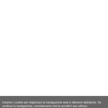
Usiamo i cookie per migliorare la navigazione web e ottenere statistiche. Se
continui la navigazione, consideriamo che tu accetti il suo utilizzo.