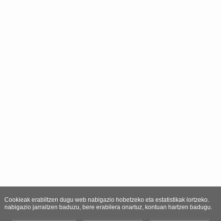
Cookieak erabiltzen dugu web nabigazio hobetzeko eta estatistikak lortzeko.
nabigazio jarraitzen baduzu, bere erabilera onartuz, kontuan hartzen badugu.